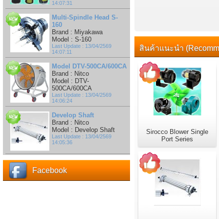
14:07:31
Multi-Spindle Head S-
160
Brand : Miyakawa
Model : S-160
Last Update : 13/04/2569
สินค้าแนะนำ (Recomm
14:07:11
Model DTV-500CA/600CA
Brand : Nitco
Model : DTV-
500CA/600CA
Last Update : 13/04/2569
14:06:24
Develop Shaft
Brand : Nitco
Model : Develop Shaft
Sirocco Blower Single
Last Update : 13/04/2569
Port Series
14:05:36
Facebook