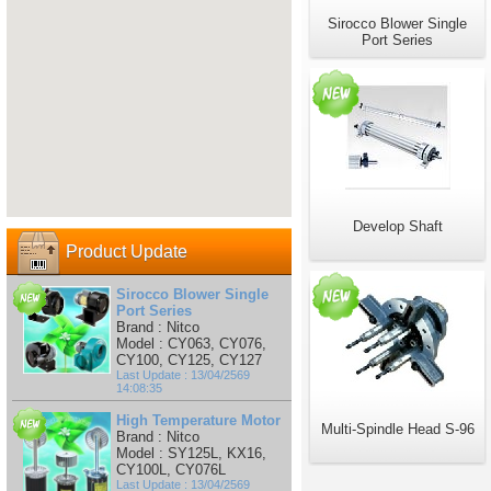
Sirocco Blower Single
Port Series
Develop Shaft
Product Update
Sirocco Blower Single
Port Series
Brand : Nitco
Model : CY063, CY076,
CY100, CY125, CY127
Last Update : 13/04/2569
14:08:35
High Temperature Motor
Multi-Spindle Head S-96
Brand : Nitco
Model : SY125L, KX16,
CY100L, CY076L
Last Update : 13/04/2569