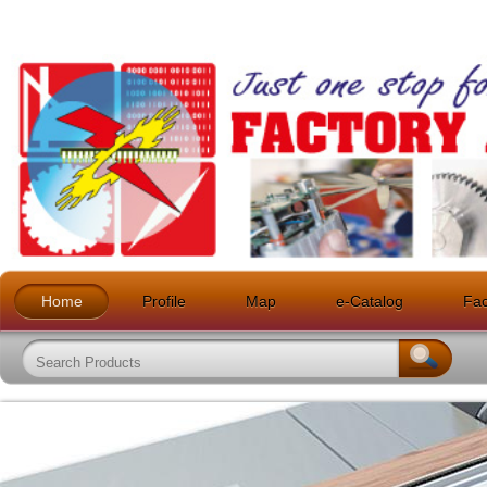
Home
Profile
Map
e-Catalog
Faci